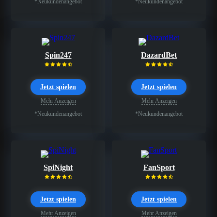
*Neukundenangebot
*Neukundenangebot
Spin247
DazardBet
Jetzt spielen
Jetzt spielen
Mehr Anzeigen
Mehr Anzeigen
*Neukundenangebot
*Neukundenangebot
SpiNight
FanSport
Jetzt spielen
Jetzt spielen
Mehr Anzeigen
Mehr Anzeigen