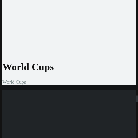
Jeton
CashtoCode
MiFinity
MuchBetter
Auszahlmethoden
Bank Überweisung
MasterCard
Visa
Skrill
Bitcoin
World Cups
World Cups
Suchen
Neue Casinos