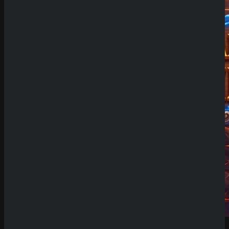
Demo Spiel