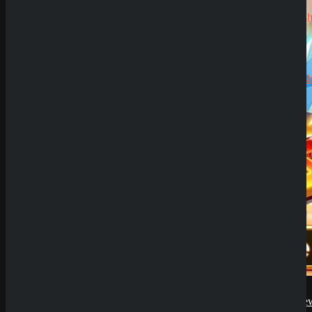
Jens
zu
CryptoRush
200% bis
zu 2.500€
Silizi
zu
CryptoRush
200% bis
zu 2.500€
Robert99
zu
CryptoRush
200% bis
zu 2.500€
News
SpinEmpire Casino
Review
8. Januar 2026
SpinBetter Casino
Review
22. Dezember
Demo Spiel
2025
Wyns Casino Revie