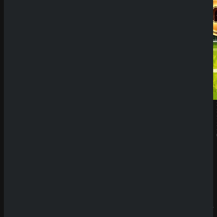
Neueste
Beiträge
SpinEmpir
e Casino