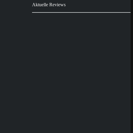
Aktuelle Reviews