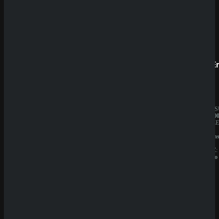
Prestige
SpinE
BESITZER:
JAHRES
Aurevia
10.000.0
IT
BESITZE
Group
GBL
LIZENZ:
Solution
Curacao
N.V.
LIZENZ:
Curacao