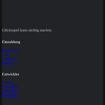
Glücksspiel kann süchtig machen.
Einzahlung
Mastercard
Visa
Apple Pay
Paysafe
Entwickler
Merkur
Novomatic
Play'n Go
Pragmatic