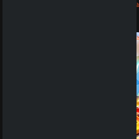
CryptoRush
200% bis
Submit
zu 2.500€
Sicher dir einen 100% Bonus bis 500€ und spiele
Mighty Eagle Canyon Run
Robert99
Try Our Featured Games
zu
CryptoRush
200% bis
zu 2.500€
News
SpinEmpire Casino
Review
8. Januar 2026
SpinBetter Casino
Review
22. Dezember
2025
Wyns Casino Revie
30. September
2025
QuickWin Casino
Review