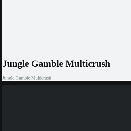
Aus
Jungle Gamble Multicrush
Jungle Gamble Multicrush