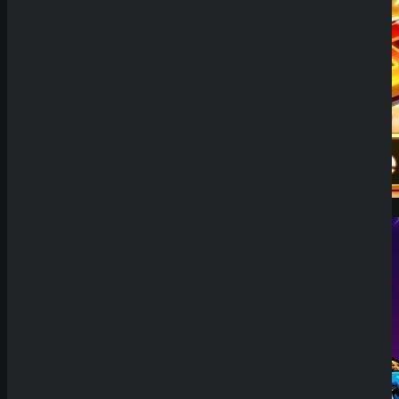
Demo Spiel