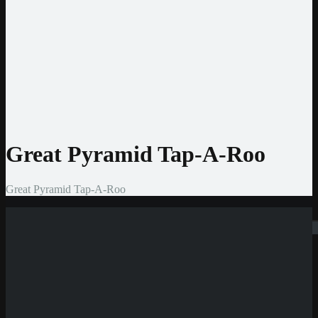
Jeton
CashtoCode
MiFinity
MuchBetter
Auszahlmethoden
Bank Überweisung
MasterCard
Visa
Skrill
Bitcoin
Great Pyramid Tap-A-Roo
Great Pyramid Tap-A-Roo
Suchen
Neue Casinos