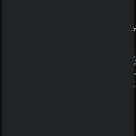
Prestige
SpinE
BESITZER:
JAHRES
Aurevia
10.000.0
IT
BESITZE
Group
GBL
LIZENZ:
Solution
Curacao
N.V.
LIZENZ:
Curacao