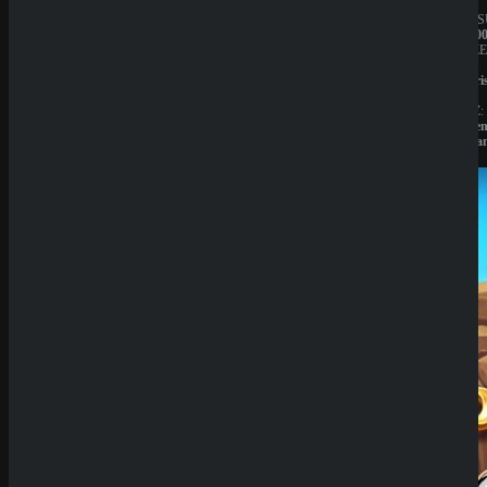
JAHRESUMSATZ:
JAHRES
1.000.000€
1.000.00
BESITZER:
BESITZE
Liernin
Liernin
Enterprises
Enterpri
LTD
LTD
LIZENZ:
LIZENZ:
Komoren
Komore
(Anjouan)
(Anjoua
Neueste
Beiträge
SpinEmpir
e Casino
Review
SpinBetter
Casino
Review
Wyns
Casino