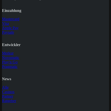
Einzahlung
Mastercard
Visa
Apple Pay
Paysafe
Entwickler
Merkur
Novomatic
Play'n Go
Pragmatic
News
Alle
Casinos
Partner
Ratgeber