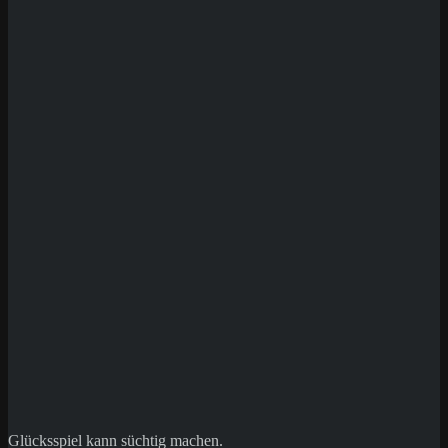
Save my name, email, and website in this
browser for the next time I comment.
Glücksspiel kann süchtig machen.