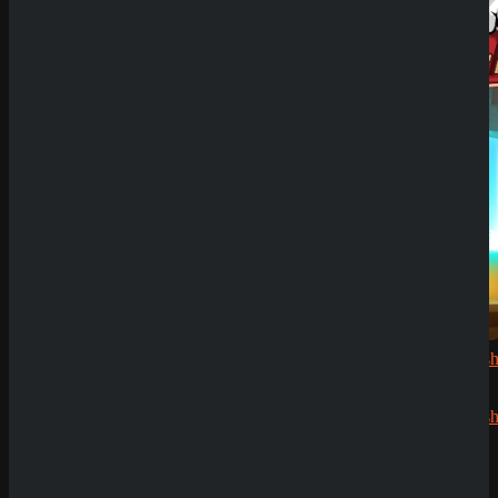
Review
QuickWin
Casino
Review
Betista
Casino
Review
Neueste
Kommenta
Alex
zu
Dazard
rami
zu
CryptoRus
Jens
zu
CryptoRush
200% bis
zu 2.500€
Silizi
zu