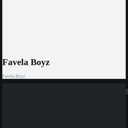
Jeton
CashtoCode
MiFinity
MuchBetter
Auszahlmethoden
Bank Überweisung
MasterCard
Visa
Skrill
Bitcoin
Favela Boyz
Favela Boyz
Suchen
Neue Casinos