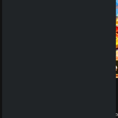
Jens
zu
CryptoRush
200% bis
zu 2.500€
Silizi
zu
CryptoRush
200% bis
zu 2.500€
Robert99
zu
CryptoRush
200% bis
zu 2.500€
News
SpinEmpire Casino
Demo Spiel
Review
8. Januar 2026
SpinBetter Casino
Review
22. Dezember
2025
Wyns Casino Revie