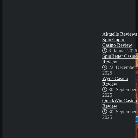
30. September
2025
QuickWin Casino
Review
30. September
2025
Aktuelle Reviews
SpinEmpire
Casino Review
Demo Spiel
8. Januar 2026
SpinBetter Casino
Review
22. Dezember
2025
Wyns Casino
Review
30. September
2025
QuickWin Casino
Review
30. September
2025