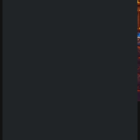
Demo Spiel
Willkommen auf unserer Plattform für Demo
Slots! Hier hast du die einzigartige Möglichkeit,
eine riesige Auswahl an Spielautomaten