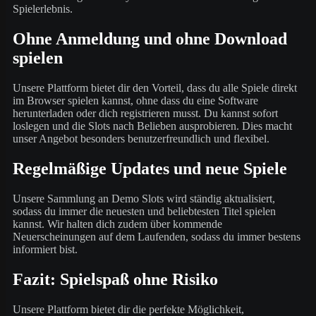
Spielerlebnis.
Ohne Anmeldung und ohne Download
spielen
Unsere Plattform bietet dir den Vorteil, dass du alle Spiele direkt
im Browser spielen kannst, ohne dass du eine Software
herunterladen oder dich registrieren musst. Du kannst sofort
loslegen und die Slots nach Belieben ausprobieren. Dies macht
unser Angebot besonders benutzerfreundlich und flexibel.
Regelmäßige Updates und neue Spiele
Unsere Sammlung an Demo Slots wird ständig aktualisiert,
sodass du immer die neuesten und beliebtesten Titel spielen
kannst. Wir halten dich zudem über kommende
Neuerscheinungen auf dem Laufenden, sodass du immer bestens
informiert bist.
Fazit: Spielspaß ohne Risiko
Unsere Plattform bietet dir die perfekte Möglichkeit,