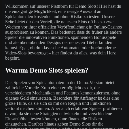
Willkommen auf unserer Plattform für Demo Slots! Hier hast du
die einzigartige Möglichkeit, eine riesige Auswahl an
Spielautomaten kostenlos und ohne Risiko zu testen. Unsere
Seite bietet dir den Vorteil, die neuesten Slots oft bis zu zwei
Wochen vor ihrer offiziellen Veröffentlichung in Online-Casinos
ausprobieren zu können. Das bedeutet, dass du früher als andere
Spieler die innovativen Funktionen, spannenden Bonusspiele
und atemberaubenden Designs der neuesten Titel erkunden
kannst. Egal, ob du klassische Automaten oder hochmoderne
Video-Slots bevorzugst – hier findest du alles, was dein Herz
begehrt.
Warum Demo Slots spielen?
Das Spielen von Spielautomaten in der Demo-Version bietet
zahlreiche Vorteile. Zum einen ermöglicht es dir, die
verschiedenen Mechaniken und Features kennenzulernen, ohne
eigenes Geld einzusetzen. Besonders für Anfänger ist dies eine
große Hilfe, da sie sich so mit den Regeln und Funktionen
vertraut machen können. Aber auch erfahrene Spieler profitieren
davon, da sie neue Strategien entwickeln und verschiedene
Einsatzhöhen testen können, ohne finanzielle Risiken
einzugehen. Darüber hinaus geben Demo Slots dir die