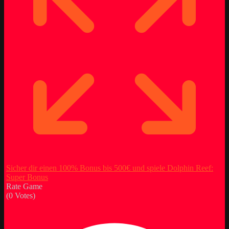
Sicher dir einen 100% Bonus bis 500€ und spiele Dolphin Reef:
Super Bonus
Rate Game
(
0
Votes)