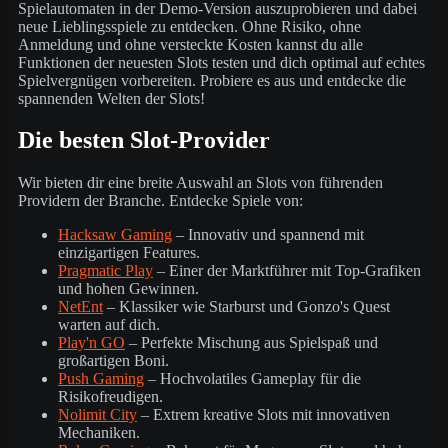
Spielautomaten in der Demo-Version auszuprobieren und dabei
neue Lieblingsspiele zu entdecken. Ohne Risiko, ohne
Anmeldung und ohne versteckte Kosten kannst du alle
Funktionen der neuesten Slots testen und dich optimal auf echtes
Spielvergnügen vorbereiten. Probiere es aus und entdecke die
spannenden Welten der Slots!
Die besten Slot-Provider
Wir bieten dir eine breite Auswahl an Slots von führenden
Providern der Branche. Entdecke Spiele von:
Hacksaw Gaming
– Innovativ und spannend mit
einzigartigen Features.
Pragmatic Play
– Einer der Marktführer mit Top-Grafiken
und hohen Gewinnen.
NetEnt
– Klassiker wie Starburst und Gonzo's Quest
warten auf dich.
Play'n GO
– Perfekte Mischung aus Spielspaß und
großartigen Boni.
Push Gaming
– Hochvolatiles Gameplay für die
Risikofreudigen.
Nolimit City
– Extrem kreative Slots mit innovativen
Mechaniken.