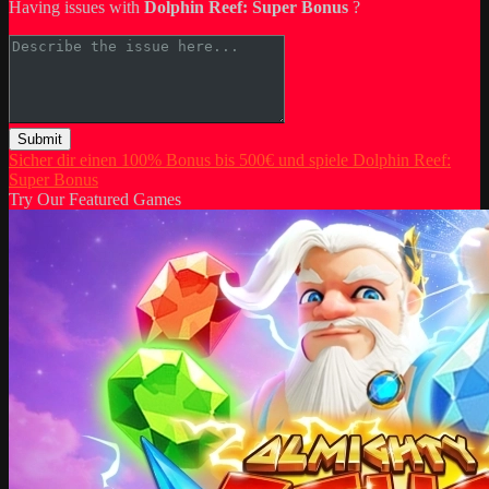
Having issues with
Dolphin Reef: Super Bonus
?
Submit
Sicher dir einen 100% Bonus bis 500€ und spiele Dolphin Reef:
Super Bonus
Try Our Featured Games