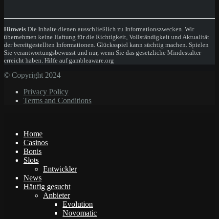
Hinweis
Die Inhalte dienen ausschließlich zu Informationszwecken. Wir
übernehmen keine Haftung für die Richtigkeit, Vollständigkeit und Aktualität
der bereitgestellten Informationen. Glücksspiel kann süchtig machen. Spielen
Sie verantwortungsbewusst und nur, wenn Sie das gesetzliche Mindestalter
erreicht haben. Hilfe auf gambleaware.org
© Copyright 2024
Privacy Policy
Terms and Conditions
Home
Casinos
Bonis
Slots
Entwickler
News
Häufig gesucht
Anbieter
Evolution
Novomatic