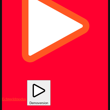
Echtgeldmodus
Demoversion