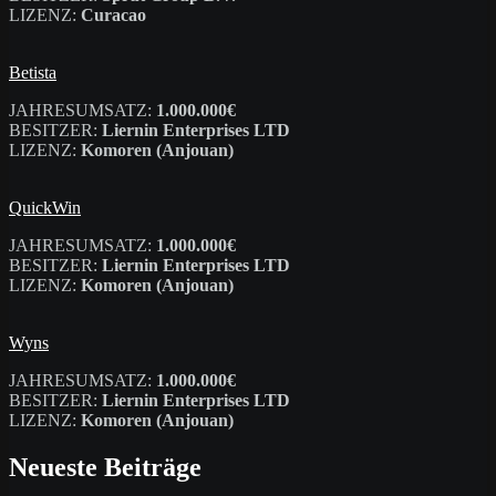
LIZENZ:
Curacao
Betista
JAHRESUMSATZ:
1.000.000€
BESITZER:
Liernin Enterprises LTD
LIZENZ:
Komoren (Anjouan)
QuickWin
JAHRESUMSATZ:
1.000.000€
BESITZER:
Liernin Enterprises LTD
LIZENZ:
Komoren (Anjouan)
Wyns
JAHRESUMSATZ:
1.000.000€
BESITZER:
Liernin Enterprises LTD
LIZENZ:
Komoren (Anjouan)
Neueste Beiträge