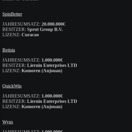
SpinBetter
JAHRESUMSATZ:
20.000.000€
BESITZER:
Sprut Group B.V.
LIZENZ:
Curacao
Betista
JAHRESUMSATZ:
1.000.000€
BESITZER:
Liernin Enterprises LTD
LIZENZ:
Komoren (Anjouan)
QuickWin
JAHRESUMSATZ:
1.000.000€
BESITZER:
Liernin Enterprises LTD
LIZENZ:
Komoren (Anjouan)
Wyns
JAHRESUMSATZ:
1.000.000€