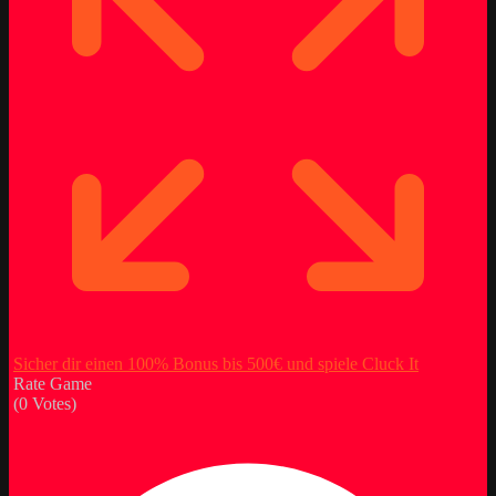
Sicher dir einen 100% Bonus bis 500€ und spiele Cluck It
Rate Game
(
0
Votes)