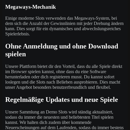
Megaways-Mechanik
Einige moderne Slots verwenden das Megaways-System, bei
dem sich die Anzahl der Gewinnlinien mit jeder Drehung ändern
kann. Dies sorgt für ein dynamisches und abwechslungsreiches
Spielerlebnis.
Ohne Anmeldung und ohne Download
spielen
Unsere Plattform bietet dir den Vorteil, dass du alle Spiele direkt
im Browser spielen kannst, ohne dass du eine Software
herunterladen oder dich registrieren musst. Du kannst sofort
loslegen und die Slots nach Belieben ausprobieren. Dies macht
unser Angebot besonders benutzerfreundlich und flexibel.
Regelmäßige Updates und neue Spiele
Unsere Sammlung an Demo Slots wird ständig aktualisiert,
sodass du immer die neuesten und beliebtesten Titel spielen
kannst. Wir halten dich zudem über kommende
Neuerscheinungen auf dem Laufenden, sodass du immer bestens