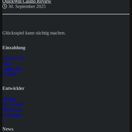
QuickWin Casino Review
30. September 2025
Glücksspiel kann süchtig machen.
Einzahlung
Mastercard
Visa
Apple Pay
Paysafe
Entwickler
Merkur
Novomatic
Play'n Go
Pragmatic
News