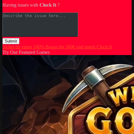
Having issues with
Cluck It
?
Submit
Sicher dir einen 100% Bonus bis 500€ und spiele Cluck It
Try Our Featured Games