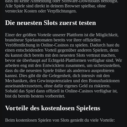
dass du keine Anmeldung oder Software-Downloads benötigst.
Alle Spiele sind direkt in deinem Browser spielbar, ohne
versteckte Kosten oder Verpflichtungen.
Die neuesten Slots zuerst testen
Einer der größten Vorteile unserer Plattform ist die Möglichkeit,
brandneue Spielautomaten bereits vor ihrer offiziellen
Veröffentlichung in Online-Casinos zu spielen. Dadurch hast du
einen entscheidenden Vorteil gegenüber anderen Spielern, denn
du kannst dich bereits mit den neuesten Slots vertraut machen,
bevor sie überhaupt auf Echtgeld-Plattformen verfügbar sind. Wir
arbeiten eng mit den Entwicklern zusammen, um sicherzustellen,
dass du die neuesten Spiele früher als anderswo ausprobieren
kannst. Dies gibt dir die Gelegenheit, dich intensiv mit den
Mechaniken, den Gewinnpotenzialen und den Bonusfunktionen
auseinanderzusetzen, ohne dafür eigenes Geld zu riskieren.
Sobald das Spiel dann offiziell in Online-Casinos verfügbar ist,
bist du bereits bestens vorbereitet.
Vorteile des kostenlosen Spielens
Beim kostenlosen Spielen von Slots genießt du viele Vorteile: