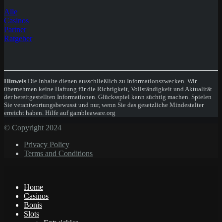
Alle
Casinos
Partner
Ratgeber
Hinweis
Die Inhalte dienen ausschließlich zu Informationszwecken. Wir
übernehmen keine Haftung für die Richtigkeit, Vollständigkeit und Aktualität
der bereitgestellten Informationen. Glücksspiel kann süchtig machen. Spielen
Sie verantwortungsbewusst und nur, wenn Sie das gesetzliche Mindestalter
erreicht haben. Hilfe auf gambleaware.org
© Copyright 2024
Privacy Policy
Terms and Conditions
Home
Casinos
Bonis
Slots