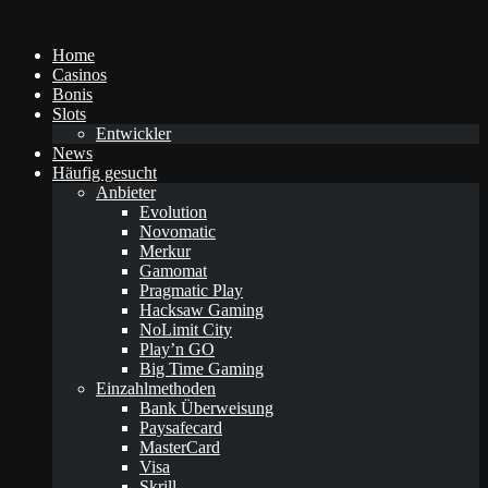
Home
Casinos
Bonis
Slots
Entwickler
News
Häufig gesucht
Anbieter
Evolution
Novomatic
Merkur
Gamomat
Pragmatic Play
Hacksaw Gaming
NoLimit City
Play’n GO
Big Time Gaming
Einzahlmethoden
Bank Überweisung
Paysafecard
MasterCard
Visa
Skrill