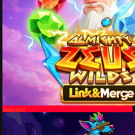
Demo Spiel