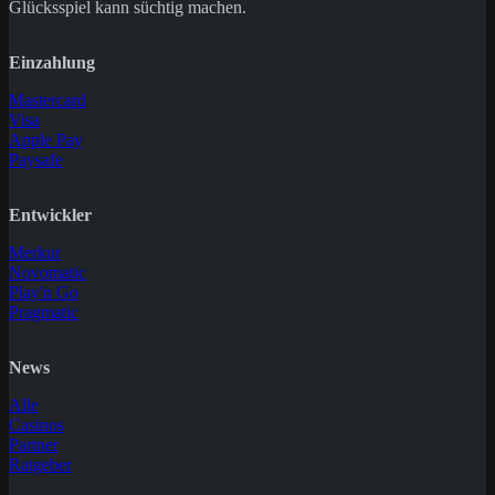
Glücksspiel kann süchtig machen.
Einzahlung
Mastercard
Visa
Apple Pay
Paysafe
Entwickler
Merkur
Novomatic
Play'n Go
Pragmatic
News
Alle
Casinos
Partner
Ratgeber