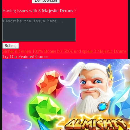
Demoversion
Having issues with
3 Majestic Drums
?
Submit
Sicher dir einen 100% Bonus bis 500€ und spiele 3 Majestic Drums
Try Our Featured Games