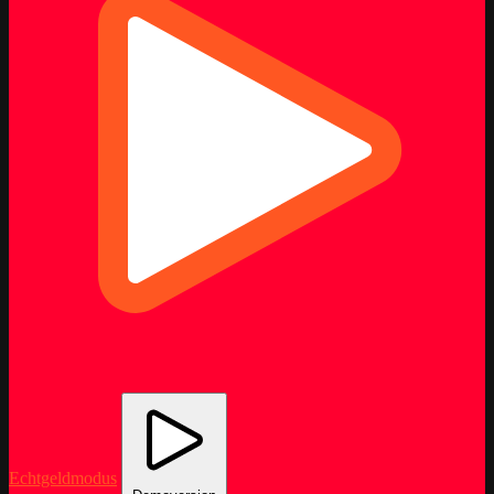
Echtgeldmodus