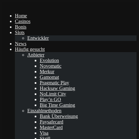
Home
Casinos
Bonis
Slots
Entwickler
News
Häufig gesucht
Anbieter
Evolution
Novomatic
Merkur
Gamomat
Pragmatic Play
Hacksaw Gaming
NoLimit City
Play’n GO
Big Time Gaming
Einzahlmethoden
Bank Überweisung
Paysafecard
MasterCard
Visa
Skrill