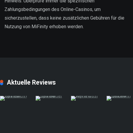
Hinweis: Überprüfe immer die spezifischen
Zahlungsbedingungen des Online-Casinos, um
sicherzustellen, dass keine zusätzlichen Gebühren für die
Nutzung von MiFinity erhoben werden.
Aktuelle Reviews
SpinEmpire
SpinBetter
Wyns
Casino
Casino
Casino
Review
Review
Review
8.
22.
30.
Januar
Dezember
September
2026
2025
2025