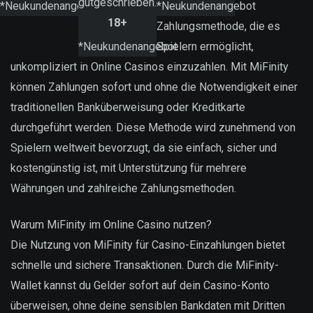
gutgeschrieben.
*Neukundenangebot
*Neukundenangebot
18+
Zahlungsmethode, die es
*Neukundenangebot
Spielern ermöglicht,
unkompliziert in Online Casinos einzuzahlen. Mit MiFinity
können Zahlungen sofort und ohne die Notwendigkeit einer
traditionellen Banküberweisung oder Kreditkarte
durchgeführt werden. Diese Methode wird zunehmend von
Spielern weltweit bevorzugt, da sie einfach, sicher und
kostengünstig ist, mit Unterstützung für mehrere
Währungen und zahlreiche Zahlungsmethoden.
Warum MiFinity im Online Casino nutzen?
Die Nutzung von MiFinity für Casino-Einzahlungen bietet
schnelle und sichere Transaktionen. Durch die MiFinity-
Wallet kannst du Gelder sofort auf dein Casino-Konto
überweisen, ohne deine sensiblen Bankdaten mit Dritten