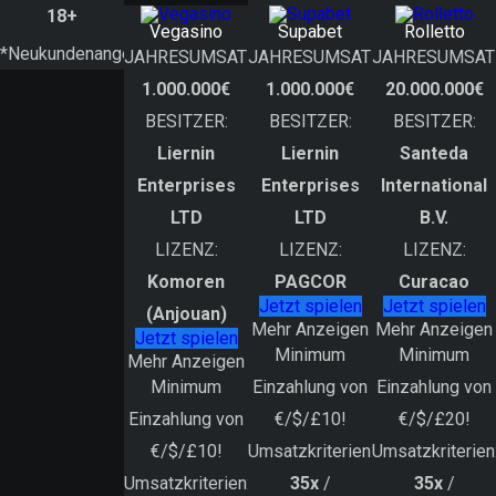
18+
Vegasino
Supabet
Rolletto
*Neukundenangebot
JAHRESUMSATZ:
JAHRESUMSATZ:
JAHRESUMSAT
1.000.000€
1.000.000€
20.000.000€
BESITZER:
BESITZER:
BESITZER:
Liernin
Liernin
Santeda
Enterprises
Enterprises
International
LTD
LTD
B.V.
LIZENZ:
LIZENZ:
LIZENZ:
Komoren
PAGCOR
Curacao
Jetzt spielen
Jetzt spielen
(Anjouan)
Mehr Anzeigen
Mehr Anzeigen
Jetzt spielen
Minimum
Minimum
Mehr Anzeigen
Minimum
Einzahlung von
Einzahlung von
Einzahlung von
€/$/£10!
€/$/£20!
€/$/£10!
Umsatzkriterien:
Umsatzkriterien
Umsatzkriterien:
35x
/
35x
/