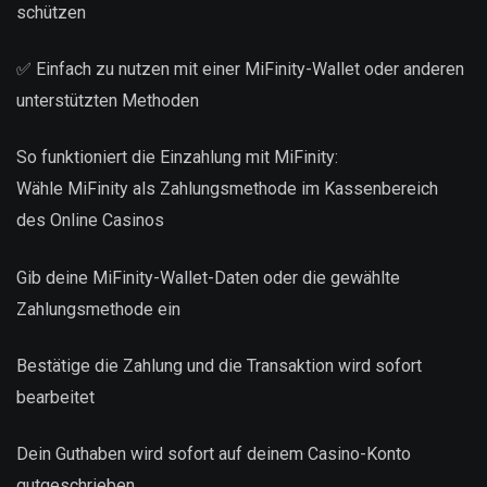
schützen
✅ Einfach zu nutzen mit einer MiFinity-Wallet oder anderen
unterstützten Methoden
So funktioniert die Einzahlung mit MiFinity:
Wähle MiFinity als Zahlungsmethode im Kassenbereich
des Online Casinos
Gib deine MiFinity-Wallet-Daten oder die gewählte
Zahlungsmethode ein
Bestätige die Zahlung und die Transaktion wird sofort
bearbeitet
Dein Guthaben wird sofort auf deinem Casino-Konto
gutgeschrieben