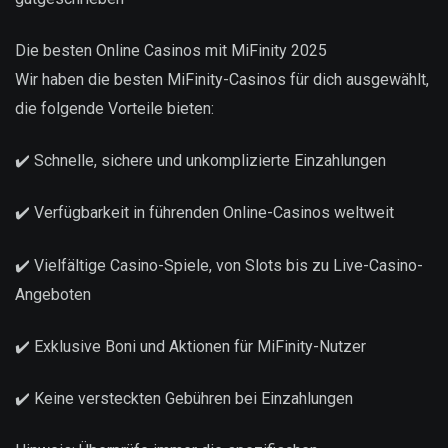
Die besten Online Casinos mit MiFinity 2025
Wir haben die besten MiFinity-Casinos für dich ausgewählt,
die folgende Vorteile bieten:
✔️ Schnelle, sichere und unkomplizierte Einzahlungen
✔️ Verfügbarkeit in führenden Online-Casinos weltweit
✔️ Vielfältige Casino-Spiele, von Slots bis zu Live-Casino-
Angeboten
✔️ Exklusive Boni und Aktionen für MiFinity-Nutzer
✔️ Keine versteckten Gebühren bei Einzahlungen