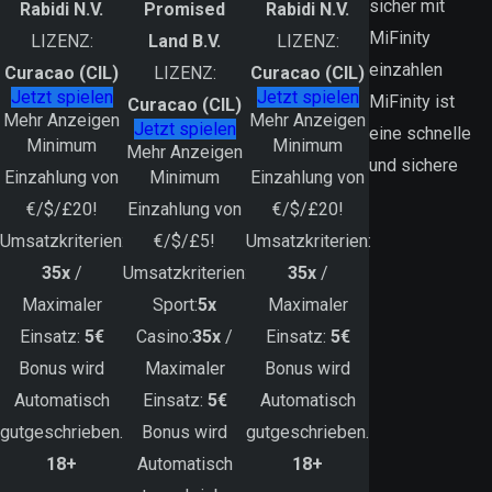
sicher mit
Rabidi N.V.
Promised
Rabidi N.V.
MiFinity
LIZENZ:
Land B.V.
LIZENZ:
einzahlen
Curacao (CIL)
LIZENZ:
Curacao (CIL)
Jetzt spielen
Jetzt spielen
MiFinity ist
Curacao (CIL)
Mehr Anzeigen
Mehr Anzeigen
Jetzt spielen
eine schnelle
Minimum
Minimum
Mehr Anzeigen
und sichere
Einzahlung von
Minimum
Einzahlung von
€/$/£20!
Einzahlung von
€/$/£20!
Umsatzkriterien:
€/$/£5!
Umsatzkriterien:
35x
/
Umsatzkriterien:
35x
/
Maximaler
Sport:
5x
Maximaler
Einsatz:
5€
Casino:
35x
/
Einsatz:
5€
Bonus wird
Maximaler
Bonus wird
Automatisch
Einsatz:
5€
Automatisch
gutgeschrieben.
Bonus wird
gutgeschrieben.
18+
Automatisch
18+